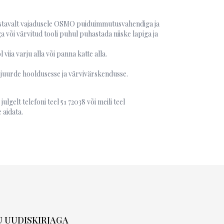
vastavalt vajadusele OSMO puiduimmutusvahendiga ja
õi värvitud tooli puhul puhastada niiske lapiga ja
viia varju alla või panna katte alla.
juurde hooldusesse ja värvivärskendusse.
julgelt telefoni teel 51 72038 või meili teel
 aidata.
U UUDISKIRJAGA