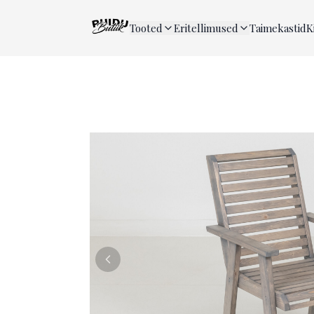
Tooted
Eritellimused
Taimekastid
K