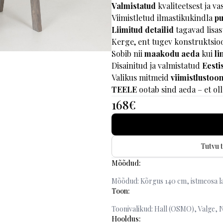
Valmistatud
kvaliteetsest ja v
Viimistletud ilmastikukindla
pu
Liimitud detailid
tagavad lisast
Kerge, ent tugev konstruktsio
Sobib nii
maakodu aeda
kui
li
Disainitud ja valmistatud
Eesti
Valikus mitmeid
viimistlustoo
TEELE
ootab sind aeda – et ol
168
€
Tutvu 
Mõõdud:
Mõõdud: Kõrgus 140 cm, istmeosa la
Toon:
Toonivalikud: Hall (OSMO), Valge,
Hooldus: