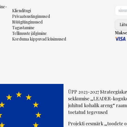
äne-
Klienditugi
Privaatsustingimused
Müügitingimused
Liit
Tagastamine
Makse
Tellimuste jälgimine
Korduma kippuvad küsimused
ÜPP 2023-2027 Strateegiaka
sekkumise „LEADER-koguk
juhitud kohalik areng“ raam
toetatud tegevused
Projekti eesmärk „toodete 