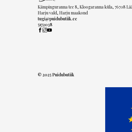
Kämpinguranna tee 8, Kloogaranna küla, 76708 Lä
Harju vald, Harju maakond
tugi@puidubutiik.ee
5172038
© 2025 Puidubutiik