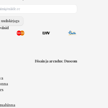
u uudiskirjaga
viisid
Disain ja arendus:
Duocom
va
onna
es
omahinna