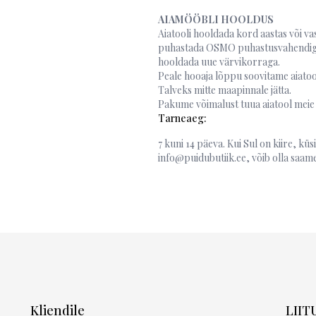
AIAMÖÖBLI HOOLDUS
Aiatooli hooldada kord aastas või 
puhastada OSMO puhastusvahendiga v
hooldada uue värvikorraga.
Peale hooaja lõppu soovitame aiatool 
Talveks mitte maapinnale jätta.
Pakume võimalust tuua aiatool meie 
Tarneaeg:
7 kuni 14 päeva. Kui Sul on kiire, küsi 
info@puidubutiik.ee, võib olla saame
Kliendile
LIIT