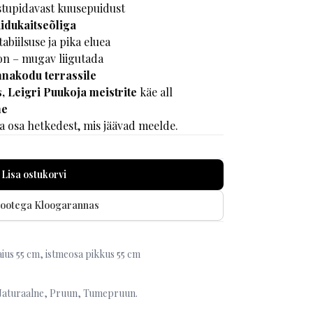
astupidavast kuusepuidust
idukaitseõliga
abiilsuse ja pika eluea
on – mugav liigutada
nnakodu terrassile
s, Leigri Puukoja
meistrite
käe all
ne
la osa hetkedest, mis jäävad meelde.
Lisa ostukorvi
tootega Kloogarannas
ius 55 cm, istmeosa pikkus 55 cm
 Naturaalne, Pruun, Tumepruun.