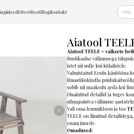
ingiideed
Ettevõttest
Blogi
Kontakt
Aiatool TEELE
Aiatool TEELE – vaiksete het
Rustikaalse välimusega täispu
istet nii sulle kui külalistele.
Valmistatud Eestis käsitööna kv
ilmastikukindla puidukaitseõli
sobib nii maakodu aeda kui linn
Disainitud detailid ja tugev ko
silmapaistva välimuse aastateks
Vali oma lemmiktoon ja too
TE
TEELE on liimitud detailidega,
enam juurde.
Omadused: