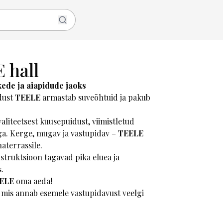
 hall
kede ja aiapidude jaoks
idust
TEELE
armastab suveõhtuid ja pakub
aliteetsest kuusepuidust, viimistletud
ga. Kerge, mugav ja vastupidav –
TEELE
aterrassile.
nstruktsioon tagavad pika eluea ja
.
ELE
oma aeda!
 mis annab esemele vastupidavust veelgi